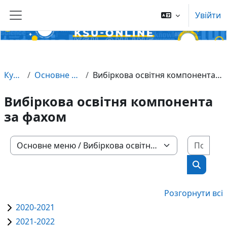
Увійти
Перейти до головного вмісту
Бокова панель
Курси
Основне меню
Вибіркова освітня компонента за фахом
Вибіркова освітня компонента
за фахом
Пошу
Категорії курсів
Пошук к
Розгорнути всі
2020-2021
2021-2022