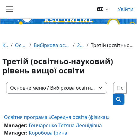
Увійти
Перейти до головного вмісту
Бокова панель
Курси
Основне меню
Вибіркова освітня компонента за фахом
2022-2023
Третій (освітньо-науковий) рівень вищої освіти
Третій (освітньо-науковий)
рівень вищої освіти
Пошу
Категорії курсів
Пошук к
Освітня програма «Середня освіта (фізика)»
Manager:
Гончаренко Тетяна Леонідівна
Manager:
Коробова Ірина