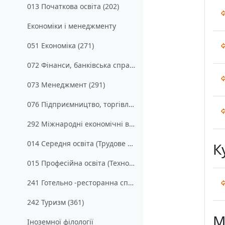
013 Початкова освіта (202)
Економіки і менеджменту
051 Економіка (271)
072 Фінанси, банківська справа та страхування (231)
073 Менеджмент (291)
076 Підприємництво, торгівля та біржова діяльність (251)
292 Міжнародні економічні відносини (241)
014 Середня освіта (Трудове навчання та технології) (311)
К
015 Професійна освіта (Технологія виробництва і переробки продуктів сільського господарства) (302)
241 Готельно -ресторанна справа (321)
242 Туризм (361)
М
Іноземної філології