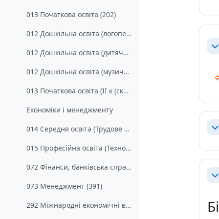
013 Початкова освіта (202)
012 Дошкільна освіта (логопедія) (371)
Зг
012 Дошкільна освіта (дитяча психологія) (381)
012 Дошкільна освіта (музичне виховання) (391)
013 Початкова освіта (ІІ к (скор))
Економіки і менеджменту
014 Середня освіта (Трудове навчання та технології) (211)
Зг
015 Професійна освіта (Технологія виробництва і переробки продуктів сільського господарства) (202)
072 Фінанси, банківська справа та страхування (331)
Зг
073 Менеджмент (391)
Бі
292 Міжнародні економічні відносини (341)