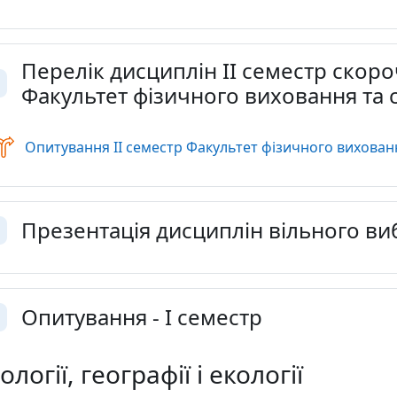
Перелік дисциплін ІІ семестр скор
Факультет фізичного виховання та 
орнути
Опитування ІІ семестр Факультет фізичного вихован
Презентація дисциплін вільного ви
орнути
Опитування - І семестр
орнути
ології, географії і екології