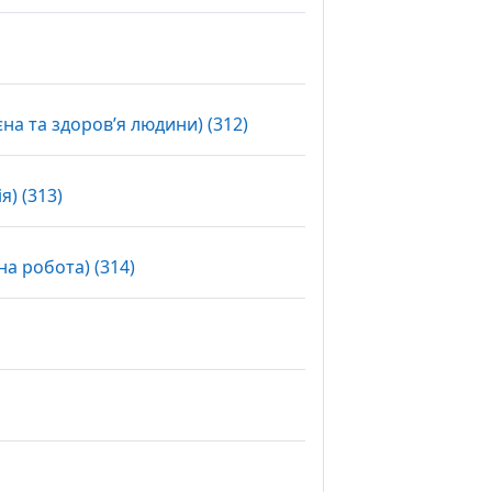
Вибір
єна та здоров’я людини) (312)
Вибір
) (313)
Вибір
на робота) (314)
ір
бір