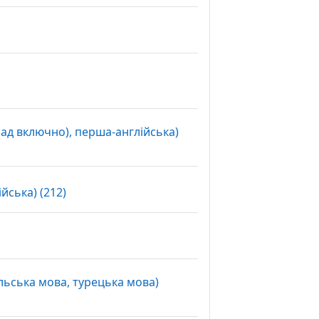
лад включно), перша-англійська)
Вибір
йська) (212)
ольська мова, турецька мова)