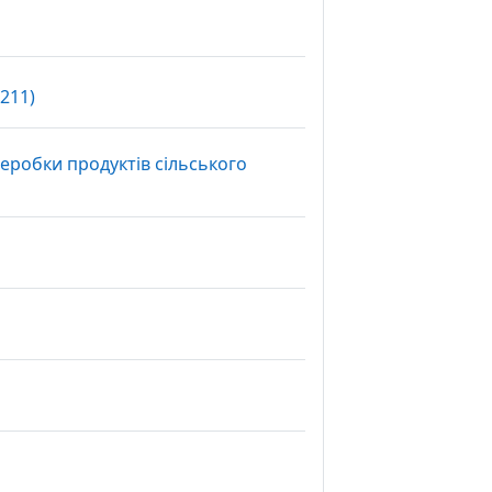
Вибір
211)
реробки продуктів сільського
ибір