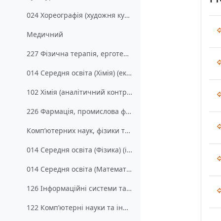
024 Хореографія (художня культура, народно-сценічна хореографія) (331)
Медичний
227 Фізична терапія, ерготерапія (331)
014 Середня освіта (Хімія) (екологія та безпека життєдіяльності) (341)
102 Хімія (аналітичний контроль за станом навколишнього середовища, харчових продуктів та лікарських препаратів) (342)
226 Фармація, промислова фармація (361)
Комп’ютерних наук, фізики та математики
014 Середня освіта (Фізика) (інформатика) (211)
014 Середня освіта (Математика) (інформатика) (221)
126 Інформаційні системи та технології (Цифрова економіка та блокчейн) (261)
122 Комп’ютерні науки та інформаційні технології (формальні методи програмної інженерії) (331)