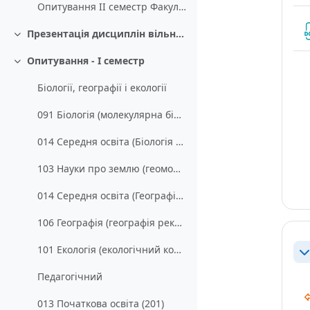
Опитування ІІ семестр Факультет фізичного виховання та спорту
Презентація дисциплін вільного вибору
Згорнути
Опитування - І семестр
Згорнути
Біології, географії і екології
091 Біологія (молекулярна біологія) (311)
014 Середня освіта (Біологія та здоров’я людини) (гігієна та здоров’я людини) (312)
103 Науки про землю (геоморфологія і палеогеографія) (313)
014 Середня освіта (Географія) (краєзнавчо-туристична робота) (314)
106 Географія (географія рекреації і туризму) (315)
101 Екологія (екологічний контроль та аудит) (316)
Зг
Педагогічний
013 Початкова освіта (201)