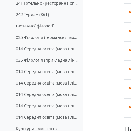
241 Готельно -ресторанна справа (321)
242 Туризм (361)
Іноземної філології
035 Філологія (германські мови та літератури (переклад включно), перша-англійська) (201)
014 Середня освіта (мова і література російська, англійська) (212)
035 Філологія (прикладна лінгвістика) (221)
014 Середня освіта (мова і література англійська) (польська мова, турецька мова) (251)
014 Середня освіта (мова і література англійська, німецька) (261)
014 Середня освіта (мова і література французька, англійська) (271)
014 Середня освіта (мова і література іспанська, англійська) (281)
014 Середня освіта (мова і література німецька, англійська) (291)
П
Культури і мистецтв