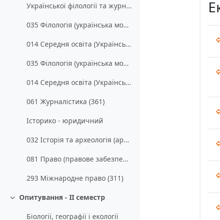
Е
Української філології та журналістики
035 Філологія (українська мова та література) (англійська мова польська мова) (211)
014 Середня освіта (Українська мова та література) (англійська мова польська мова) (212)
035 Філологія (українська мова та література) (311)
014 Середня освіта (Українська мова та література) (англійська мова медіалінгвістика документознавство) (312)
061 Журналістика (361)
Історико - юридичний
032 Історія та археологія (архівна справа та документознавство) (341)
081 Право (правове забезпечення господарської діяльності) (321)
293 Міжнародне право (311)
Опитування - ІІ семестр
Згорнути
Біології, географії і екології