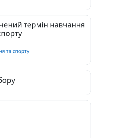
очений термін навчання
спорту
Вибір
ня та спорту
бору