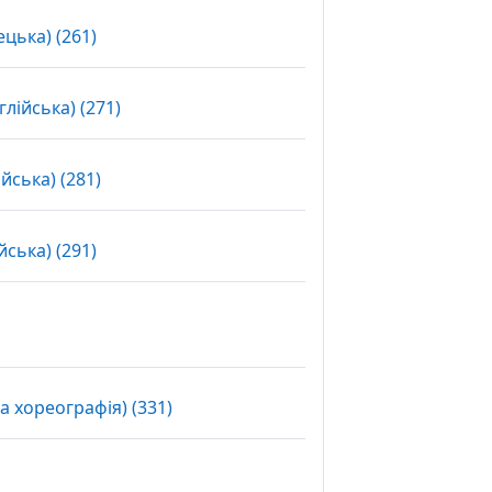
Вибір
ецька) (261)
Вибір
лійська) (271)
Вибір
йська) (281)
Вибір
йська) (291)
Вибір
 хореографія) (331)