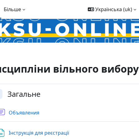
Більше
Українська ‎(uk)‎
сципліни вільного вибору н
ема розділу
Загальне
орнути
Форум
Объявления
Файл
Інструкція для реєстрації