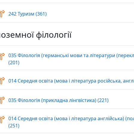
Вибір
242 Туризм (361)
ноземної філології
035 Філологія (германські мови та літератури (перек
Вибір
(201)
014 Середня освіта (мова і література російська, англі
Вибір
035 Філологія (прикладна лінгвістика) (221)
014 Середня освіта (мова і література англійська) (п
Вибір
(251)